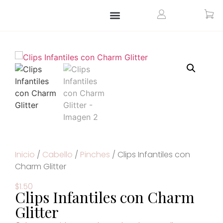
ARTÍCULOS PARA EL HOGAR
ARTÍCULOS PERSONALIZADOS
Inicio
/
Cabello
/
Pinches
/ Clips Infantiles con
Charm Glitter
$
1.50
Clips Infantiles con Charm
Glitter