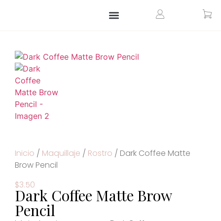
ARTÍCULOS PARA EL HOGAR
ARTÍCULOS PERSONALIZADOS
Inicio
/
Maquillaje
/
Rostro
/ Dark Coffee Matte
Brow Pencil
$
3.50
Dark Coffee Matte Brow
Pencil