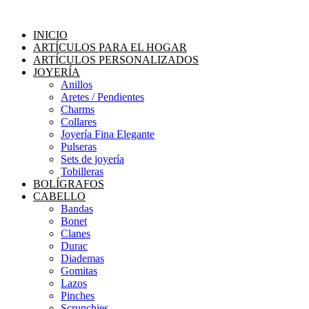
Ir
al
INICIO
contenido
ARTÍCULOS PARA EL HOGAR
ARTÍCULOS PERSONALIZADOS
JOYERÍA
Anillos
Aretes / Pendientes
Charms
Collares
Joyería Fina Elegante
Pulseras
Sets de joyería
Tobilleras
BOLÍGRAFOS
CABELLO
Bandas
Bonet
Clanes
Durac
Diademas
Gomitas
Lazos
Pinches
Scrunchies