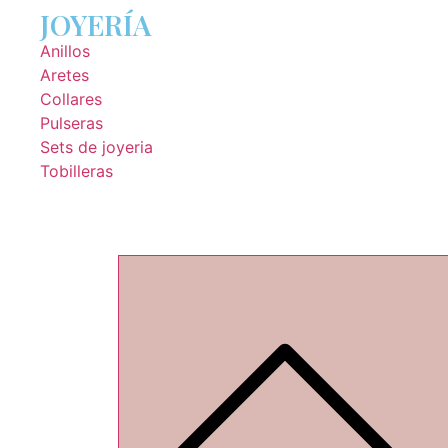
JOYERÍA
Anillos
Aretes
Collares
Pulseras
Sets de joyeria
Tobilleras