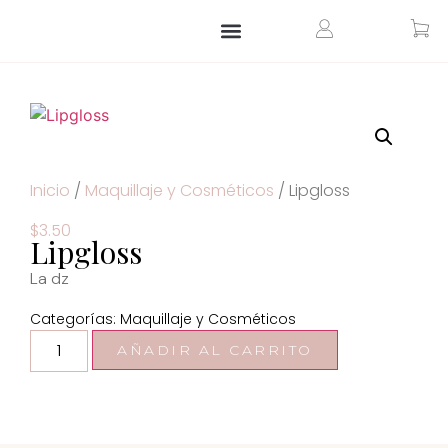
ARTÍCULOS PARA EL HOGAR
ARTÍCULOS PERSONALIZADOS
Inicio
/
Maquillaje y Cosméticos
/ Lipgloss
$
3.50
Lipgloss
La dz
Categorías:
Maquillaje y Cosméticos
AÑADIR AL CARRITO