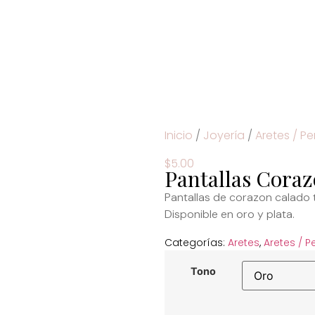
Inicio
/
Joyería
/
Aretes / P
$
5.00
Pantallas Cora
Pantallas de corazon calado 
Disponible en oro y plata.
Categorías:
Aretes
,
Aretes / P
Tono