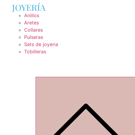
JOYERÍA
Anillos
Aretes
Collares
Pulseras
Sets de joyeria
Tobilleras