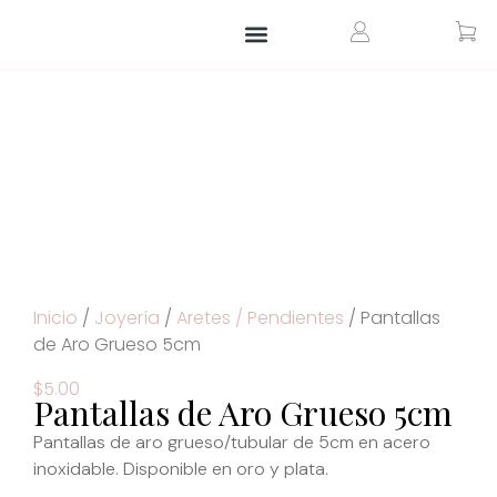
ARTÍCULOS PARA EL HOGAR
ARTÍCULOS PERSONALIZADOS
Inicio
/
Joyería
/
Aretes / Pendientes
/ Pantallas
de Aro Grueso 5cm
$
5.00
Pantallas de Aro Grueso 5cm
Pantallas de aro grueso/tubular de 5cm en acero
inoxidable. Disponible en oro y plata.