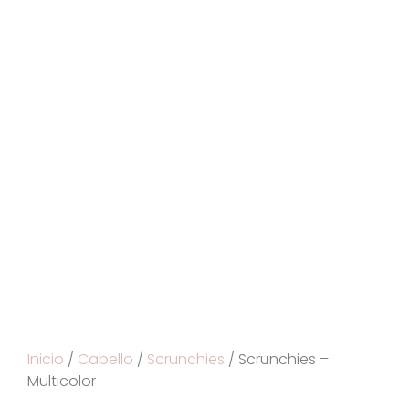
Inicio
/
Cabello
/
Scrunchies
/ Scrunchies –
Multicolor