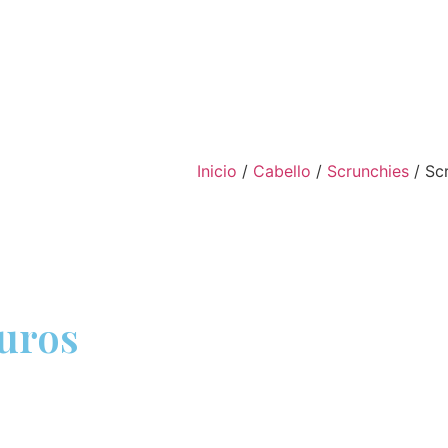
Inicio
/
Cabello
/
Scrunchies
/ Sc
uros