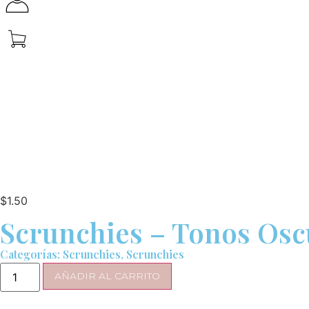
$
1.50
Scrunchies – Tonos Osc
Categorías:
Scrunchies
,
Scrunchies
AÑADIR AL CARRITO