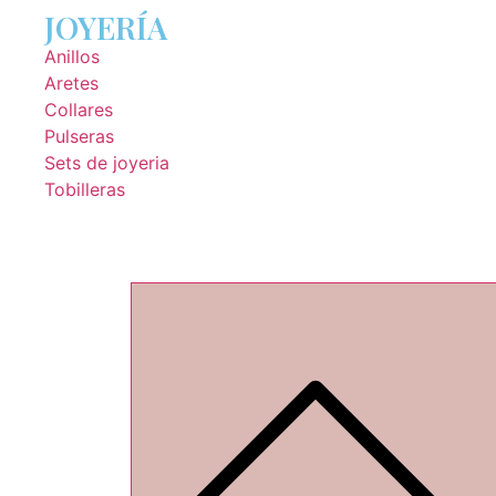
JOYERÍA
Anillos
Aretes
Collares
Pulseras
Sets de joyeria
Tobilleras