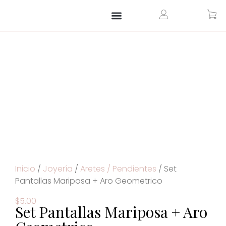
ARTÍCULOS PARA EL HOGAR
ARTÍCULOS PERSONALIZADOS
Inicio
/
Joyería
/
Aretes / Pendientes
/ Set
Pantallas Mariposa + Aro Geometrico
$
5.00
Set Pantallas Mariposa + Aro