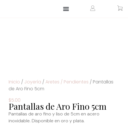
ARTÍCULOS PARA EL HOGAR
ARTÍCULOS PERSONALIZADOS
Inicio
/
Joyería
/
Aretes / Pendientes
/ Pantallas
de Aro Fino 5cm
$
5.00
Pantallas de Aro Fino 5cm
Pantallas de aro fino y liso de 5cm en acero
inoxidable. Disponible en oro y plata.