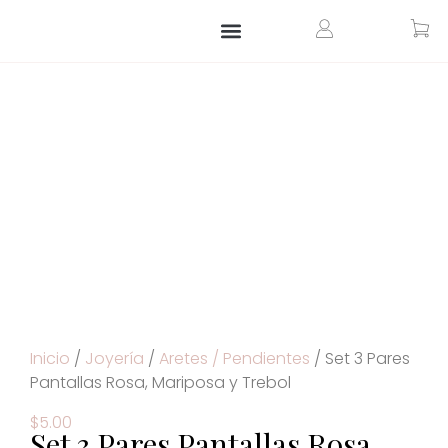
ARTÍCULOS PARA EL HOGAR
ARTÍCULOS PERSONALIZADOS
Inicio
/
Joyería
/
Aretes / Pendientes
/ Set 3 Pares
Pantallas Rosa, Mariposa y Trebol
$
5.00
Set 3 Pares Pantallas Rosa,